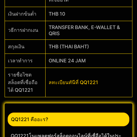
เงินฝากข้นต่ำ
THB 10
TRANSFER BANK, E-WALLET &
วธีการฝากเงน
QRIS
สกุลเงิน
THB (THAI BAHT)
เวลาทำการ
ONLINE 24 JAM
รายชื่อไซต
สล็อตที่เชื่อถือ
ลทะเบียนทันีที่ QQ1221
ได้ QQ1221
QQ1221 คืออะร?
QQ1221 เ็นแพลตฟอร์สล็อตออนไลน์ที่เชื่อือได้ในประ